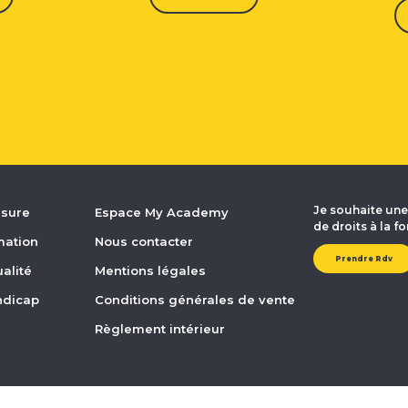
Je souhaite un
esure
Espace My Academy
de droits à la f
mation
Nous contacter
Prendre Rdv
alité
Mentions légales
andicap
Conditions générales de vente
Règlement intérieur