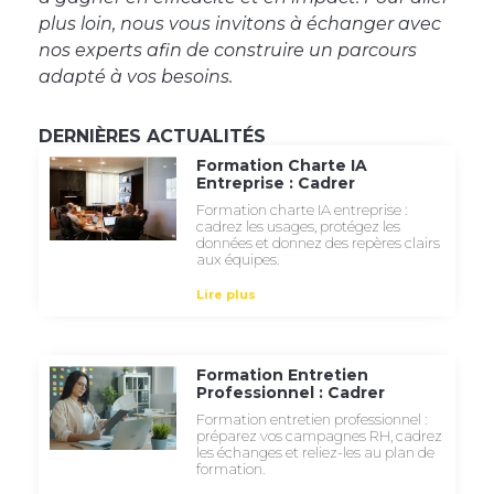
plus loin, nous vous invitons à échanger avec
nos experts afin de construire un parcours
adapté à vos besoins.
DERNIÈRES ACTUALITÉS
Formation Charte IA
Entreprise : Cadrer
Formation charte IA entreprise :
cadrez les usages, protégez les
données et donnez des repères clairs
aux équipes.
Lire plus
Formation Entretien
Professionnel : Cadrer
Formation entretien professionnel :
préparez vos campagnes RH, cadrez
les échanges et reliez-les au plan de
formation.