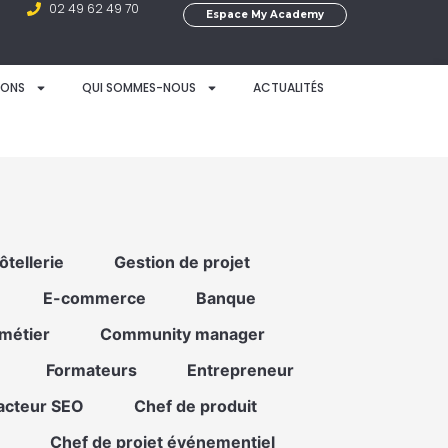
02 49 62 49 70
Espace My Academy
IONS
QUI SOMMES-NOUS
ACTUALITÉS
ôtellerie
Gestion de projet
E-commerce
Banque
 métier
Community manager
Formateurs
Entrepreneur
acteur SEO
Chef de produit
Chef de projet événementiel