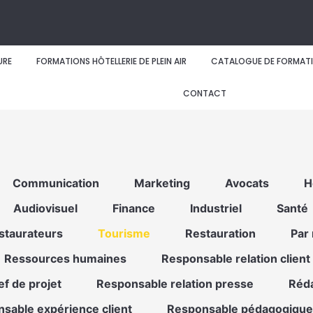
URE
FORMATIONS HÔTELLERIE DE PLEIN AIR
CATALOGUE DE FORMAT
CONTACT
Communication
Marketing
Avocats
H
Audiovisuel
Finance
Industriel
Santé
staurateurs
Tourisme
Restauration
Par
Ressources humaines
Responsable relation client
f de projet
Responsable relation presse
Réd
sable expérience client
Responsable pédagogique